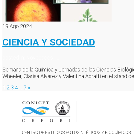
19
Ago 2024
CIENCIA Y SOCIEDAD
posted in:
Novedades
|
0
Semana de la Química y Jornadas de las Ciencias Biológi
Wheeler, Clarisa Alvarez y Valentina Abratti en el stand 
Paginación
1
2
3
4
…
7
»
de
entradas
CENTRO DE ESTUDIOS FOTOSINTÉTICOS Y BIOQUÍMICOS