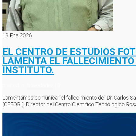
19
Ene 2026
EL CENTRO DE ESTUDIOS FOT
LAMENTA EL FALLECIMIENTO 
INSTITUTO.
posted in:
Novedades
|
0
Lamentamos comunicar el fallecimiento del Dr. Carlos Sa
(CEFOBI), Director del Centro Científico Tecnológico Ros